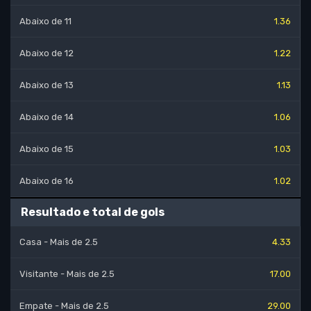
Abaixo de 11
1.36
Abaixo de 12
1.22
Abaixo de 13
1.13
Abaixo de 14
1.06
Abaixo de 15
1.03
Abaixo de 16
1.02
Resultado e total de gols
Casa - Mais de 2.5
4.33
Visitante - Mais de 2.5
17.00
Empate - Mais de 2.5
29.00