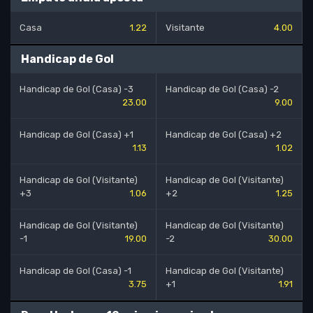
Casa
1.22
Visitante
4.00
Handicap de Gol
Handicap de Gol (Casa) -3
Handicap de Gol (Casa) -2
23.00
9.00
Handicap de Gol (Casa) +1
Handicap de Gol (Casa) +2
1.13
1.02
Handicap de Gol (Visitante)
Handicap de Gol (Visitante)
+3
1.06
+2
1.25
Handicap de Gol (Visitante)
Handicap de Gol (Visitante)
-1
19.00
-2
30.00
Handicap de Gol (Casa) -1
Handicap de Gol (Visitante)
3.75
+1
1.91