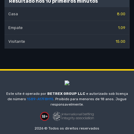
Resultado nos 10 primeiros minutos
Casa
8.00
Empate
1.09
Visitante
15.00
Este site é operado por
BETREX GROUP LLC
e autorizado sob licença
de número
1589-A17F8H15
. Proibido para menores de 18 anos. Jogue
responsavelmente.
2026 © Todos os direitos reservados