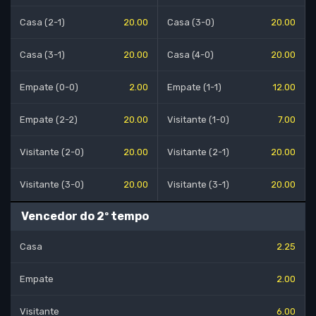
Casa (2-1)
20.00
Casa (3-0)
20.00
Casa (3-1)
20.00
Casa (4-0)
20.00
Empate (0-0)
2.00
Empate (1-1)
12.00
Empate (2-2)
20.00
Visitante (1-0)
7.00
Visitante (2-0)
20.00
Visitante (2-1)
20.00
Visitante (3-0)
20.00
Visitante (3-1)
20.00
Vencedor do 2º tempo
Casa
2.25
Empate
2.00
Visitante
6.00