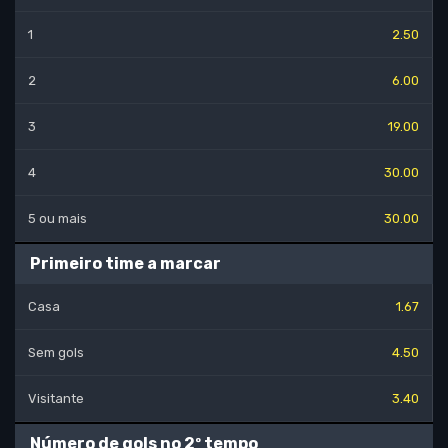
1
2.50
2
6.00
3
19.00
4
30.00
5 ou mais
30.00
Primeiro time a marcar
Casa
1.67
Sem gols
4.50
Visitante
3.40
Número de gols no 2º tempo