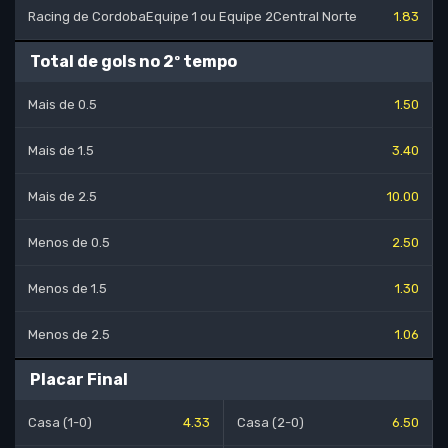
Racing de CordobaEquipe 1 ou Equipe 2Central Norte
1.83
Total de gols no 2º tempo
Mais de 0.5
1.50
Mais de 1.5
3.40
Mais de 2.5
10.00
Menos de 0.5
2.50
Menos de 1.5
1.30
Menos de 2.5
1.06
Placar Final
Casa (1-0)
4.33
Casa (2-0)
6.50