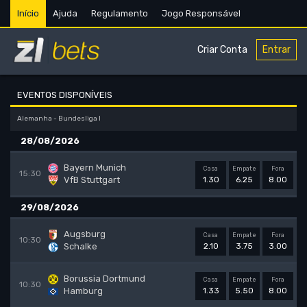
Início
Ajuda
Regulamento
Jogo Responsável
Criar Conta
Entrar
EVENTOS DISPONÍVEIS
Alemanha - Bundesliga I
28/08/2026
Bayern Munich
Casa
Empate
Fora
15:30
VfB Stuttgart
1.30
6.25
8.00
29/08/2026
Augsburg
Casa
Empate
Fora
10:30
Schalke
2.10
3.75
3.00
Borussia Dortmund
Casa
Empate
Fora
10:30
Hamburg
1.33
5.50
8.00