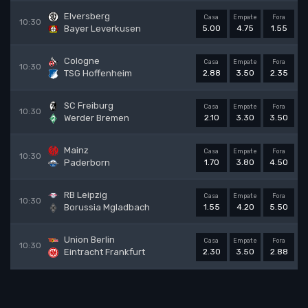
Elversberg
Casa
Empate
Fora
10:30
Bayer Leverkusen
5.00
4.75
1.55
Cologne
Casa
Empate
Fora
10:30
TSG Hoffenheim
2.88
3.50
2.35
SC Freiburg
Casa
Empate
Fora
10:30
Werder Bremen
2.10
3.30
3.50
Mainz
Casa
Empate
Fora
10:30
Paderborn
1.70
3.80
4.50
RB Leipzig
Casa
Empate
Fora
10:30
Borussia Mgladbach
1.55
4.20
5.50
Union Berlin
Casa
Empate
Fora
10:30
Eintracht Frankfurt
2.30
3.50
2.88